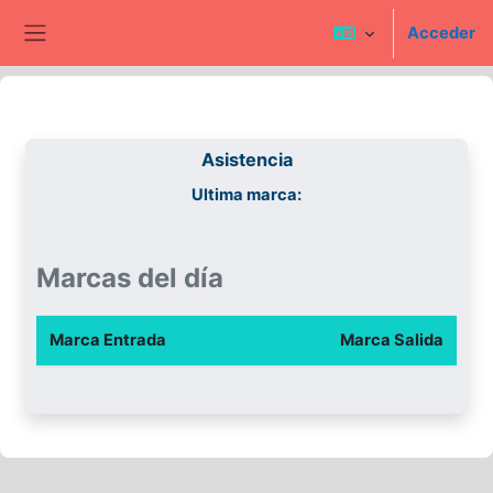
Salta al contenido principal
Acceder
Panel lateral
Asistencia
Ultima marca:
Marcas del día
Marca Entrada
Marca Salida