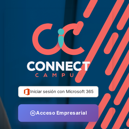
Salta al contenido principal
Iniciar sesión con Microsoft 365
Acceso Empresarial